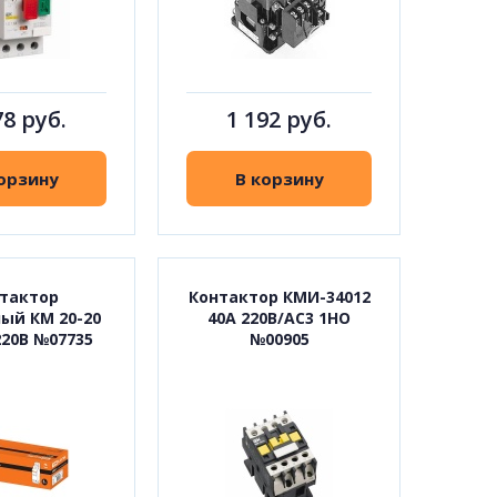
78 руб.
1 192 руб.
орзину
В корзину
тактор
Контактор КМИ-34012
ый КМ 20-20
40А 220В/АС3 1НО
220В №07735
№00905