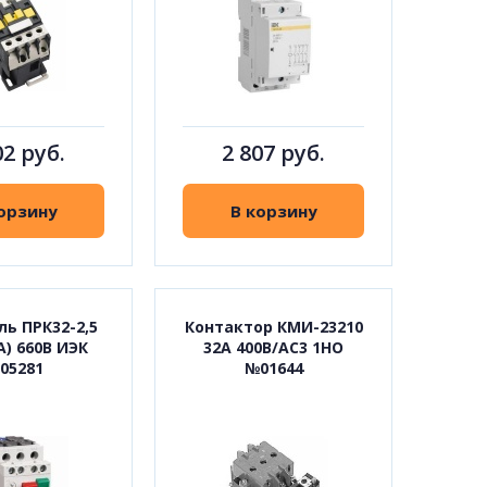
02 руб.
2 807 руб.
орзину
В корзину
ль ПРК32-2,5
Контактор КМИ-23210
5А) 660В ИЭК
32А 400В/АС3 1НО
05281
№01644