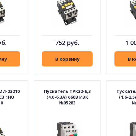
уб.
752 руб.
1 0
ину
В корзину
В к
МИ-23210
Пускатель ПРК32-6,3
Пускате
С3 1НО
(4,0-6,3А) 660В ИЭК
(1,6-2,
10
№05283
№