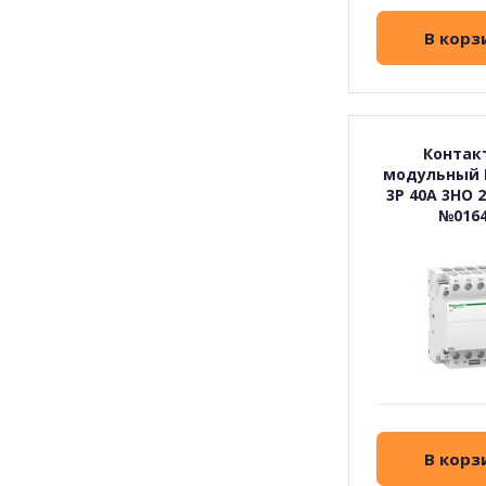
В корз
Контак
модульный E
3P 40A 3НО 
№016
В корз