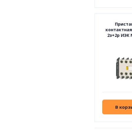
Приста
контактная
2з+2р ИЭК 
В корз