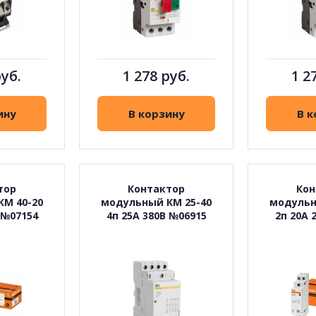
руб.
1 278 руб.
1 2
ину
В корзину
В к
тор
Контактор
Кон
М 40-20
модульный КМ 25-40
модульн
 №07154
4п 25А 380В №06915
2п 20А 