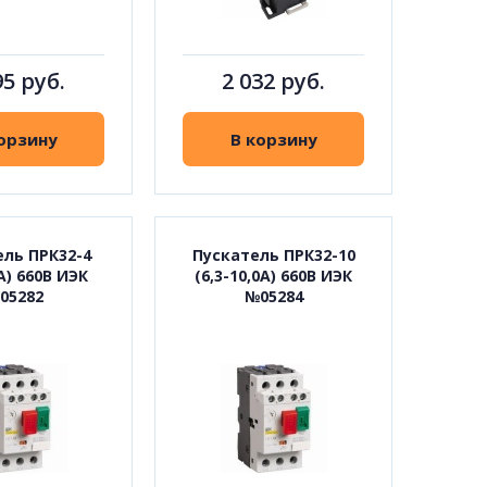
95 руб.
2 032 руб.
орзину
В корзину
ль ПРК32-4
Пускатель ПРК32-10
0А) 660В ИЭК
(6,3-10,0А) 660В ИЭК
05282
№05284