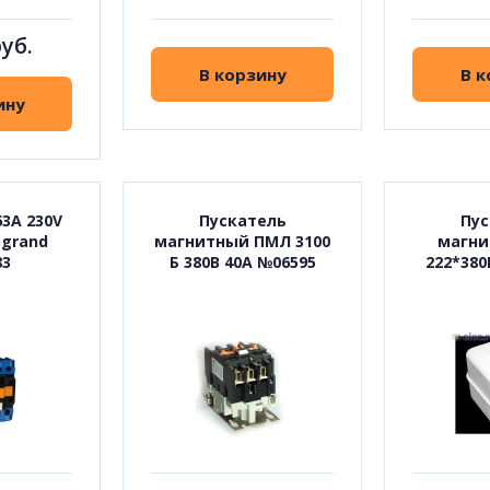
руб.
В корзину
В к
ину
3А 230V
Пускатель
Пус
egrand
магнитный ПМЛ 3100
магни
83
Б 380В 40А №06595
222*380