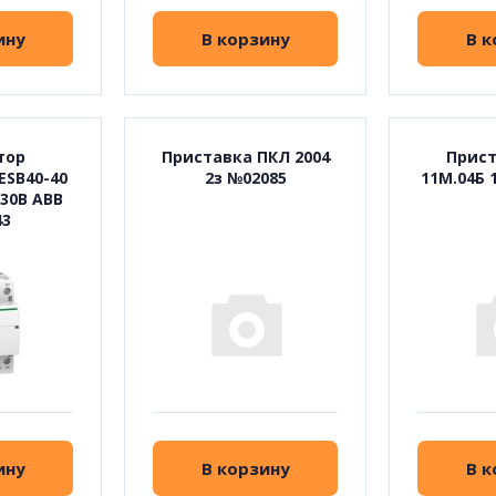
ину
В корзину
В к
тор
Приставка ПКЛ 2004
Прист
SB40-40
2з №02085
11М.04Б 
230В ABB
43
ину
В корзину
В к