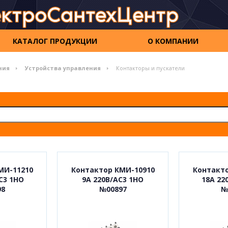
КАТАЛОГ ПРОДУКЦИИ
О КОМПАНИИ
ния
Устройства управления
Контакторы и пускатели
МИ-11210
Контактор КМИ-10910
Контакто
С3 1НО
9А 220В/АС3 1НО
18А 22
98
№00897
№