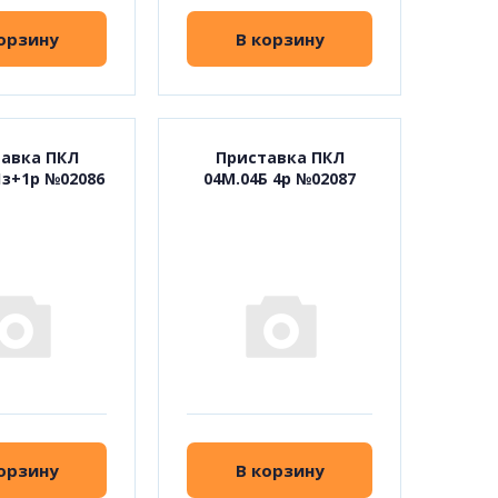
орзину
В корзину
авка ПКЛ
Приставка ПКЛ
1з+1р №02086
04М.04Б 4р №02087
орзину
В корзину