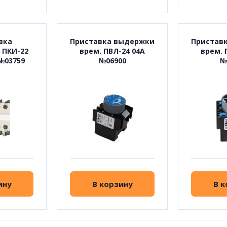
вка
Приставка выдержки
Пристав
 ПКИ-22
врем. ПВЛ-24 04А
врем. 
№03759
№06900
№
ину
В корзину
В к