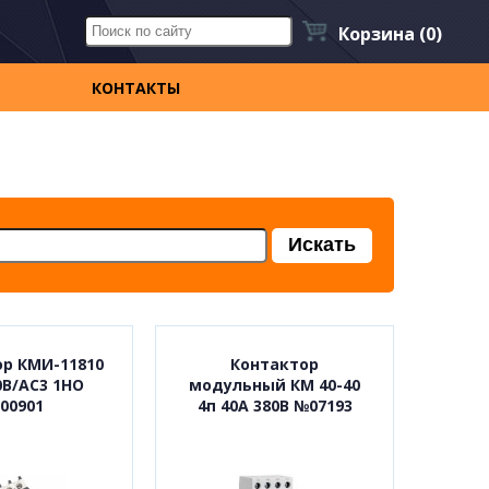
Корзина
(0)
КОНТАКТЫ
р КМИ-11810
Контактор
0В/АС3 1НО
модульный КМ 40-40
00901
4п 40А 380В №07193