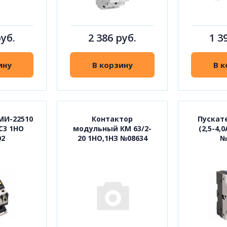
руб.
2 386 руб.
1 3
ину
В корзину
В к
МИ-22510
Контактор
Пускате
С3 1НО
модульный КМ 63/2-
(2,5-4,
02
20 1НО,1НЗ №08634
№