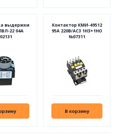
ка выдержки
Контактор КМИ-49512
ПВЛ-22 04А
95А 220В/АС3 1НЗ+1НО
02131
№07311
орзину
В корзину