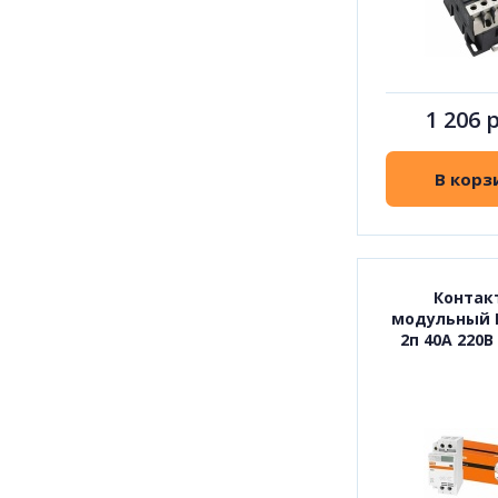
1 206 
В корз
Контак
модульный К
2п 40А 220В