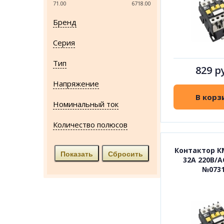
71.00
6718.00
Бренд
Серия
Тип
829 р
Напряжение
В корз
Номинальный ток
Количество полюсов
Контактор К
32А 220В/А
№073