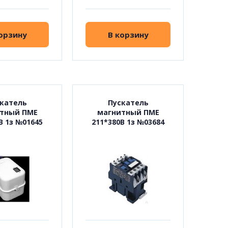
орзину
В корзину
катель
Пускатель
тный ПМЕ
магнитный ПМЕ
В 1з №01645
211*380В 1з №03684