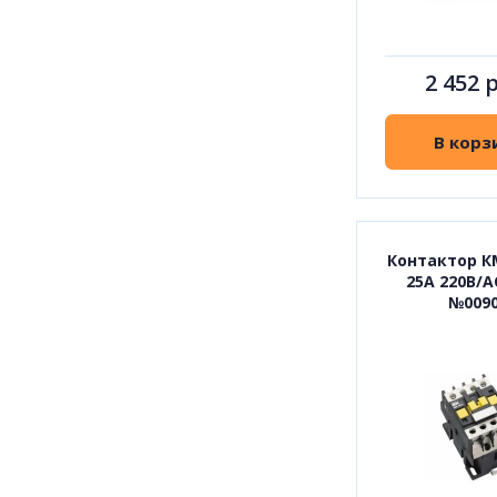
2 452 
В корз
Контактор К
25А 220В/А
№009