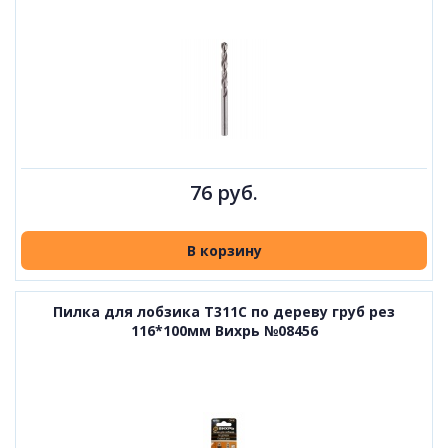
76 руб.
В корзину
Пилка для лобзика T311C по дереву груб рез
116*100мм Вихрь №08456