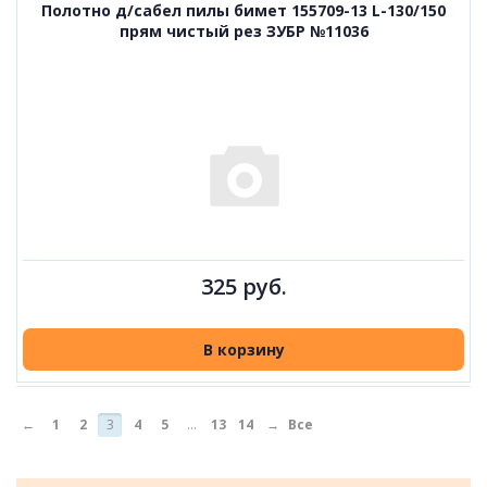
Полотно д/сабел пилы бимет 155709-13 L-130/150
прям чистый рез ЗУБР №11036
325 руб.
В корзину
←
1
2
3
4
5
...
13
14
→
Все