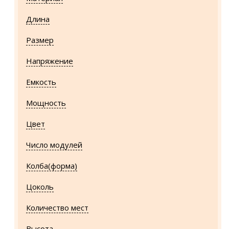
Длина
Размер
Напряжение
Емкость
Мощность
Цвет
Число модулей
Колба(форма)
Цоколь
Количество мест
Высота