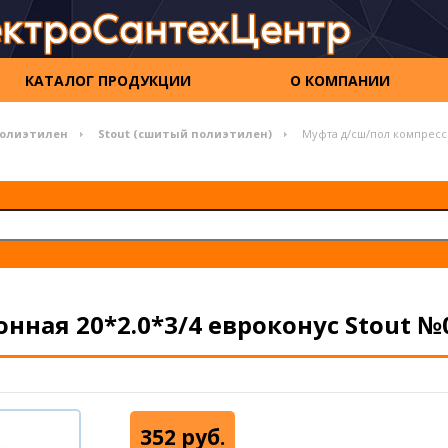
КАТАЛОГ ПРОДУКЦИИ
О КОМПАНИИ
олиэтилен
Stout (сшитый полиэтилен)
Муфта д/сш/пол компресси
ная 20*2.0*3/4 евроконус Stout №
352 руб.