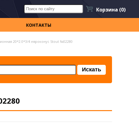
Корзина
(0)
КОНТАКТЫ
онная 20*2.0*3/4 евроконус Stout №02280
02280