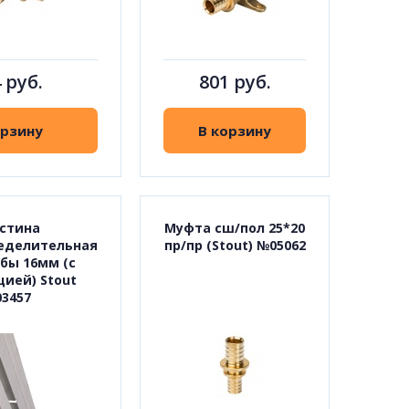
 руб.
801 руб.
орзину
В корзину
стина
Муфта сш/пол 25*20
еделительная
пр/пр (Stout) №05062
убы 16мм (с
ией) Stout
3457