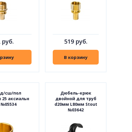
 руб.
519 руб.
орзину
В корзину
 д/сш/пол
Дюбель-крюк
 25 аксиальн
двойной для труб
 №05534
d20мм L80мм Stout
№03642