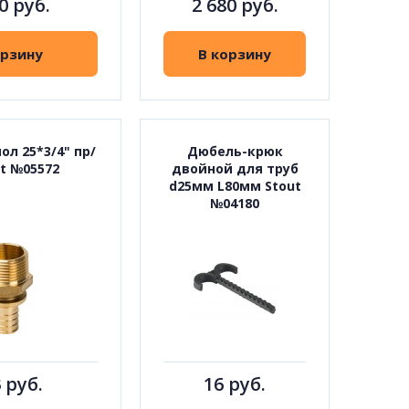
0 руб.
2 680 руб.
орзину
В корзину
л 25*3/4" пр/
Дюбель-крюк
t №05572
двойной для труб
d25мм L80мм Stout
№04180
 руб.
16 руб.