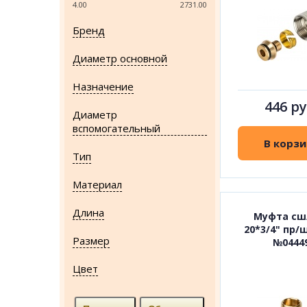
4.00
2731.00
Бренд
Диаметр основной
Назначение
446 ру
Диаметр
вспомогательный
В корзи
Тип
Материал
Длина
Муфта сш
20*3/4" пр/
Размер
№0444
Цвет