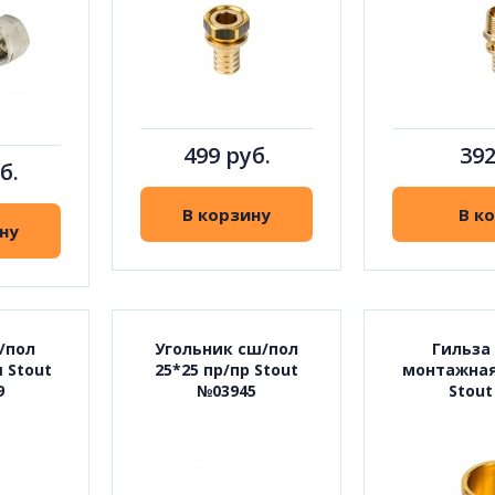
499 руб.
392
б.
В корзину
В к
ну
/пол
Угольник сш/пол
Гильза
ш Stout
25*25 пр/пр Stout
монтажная
9
№03945
Stout