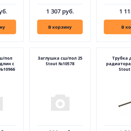
уб.
1 307 руб.
1 11
ну
В корзину
В к
ш/пол
Заглушка сш/пол 25
Трубка 
удлин с
Stout №10578
радиатора,
 №10966
Stout