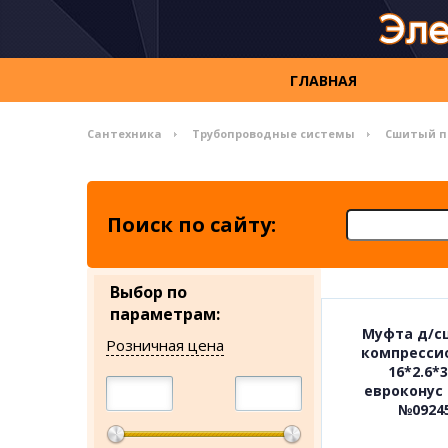
ГЛАВНАЯ
Сантехника
Трубопроводные системы
Сшитый п
Поиск по сайту:
Выбор по
параметрам:
Муфта д/с
Розничная цена
компресси
16*2.6*3
евроконус 
№0924