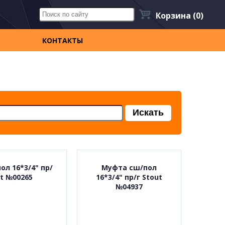
Корзина
(0)
КОНТАКТЫ
л 16*3/4" пр/
Муфта сш/пол
t №00265
16*3/4" пр/г Stout
№04937