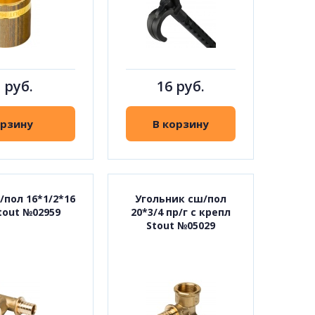
 руб.
16 руб.
орзину
В корзину
пол 16*1/2*16
Угольник сш/пол
tout №02959
20*3/4 пр/г с крепл
Stout №05029