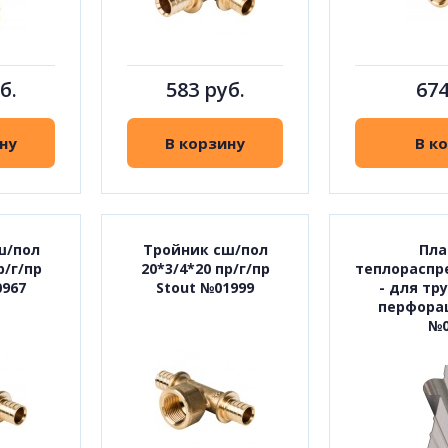
б.
583 руб.
674
ну
В корзину
В к
ш/пол
Тройник сш/пол
Пла
р/г/пр
20*3/4*20 пр/г/пр
теплораспр
0967
Stout №01999
- для тр
перфорац
№0