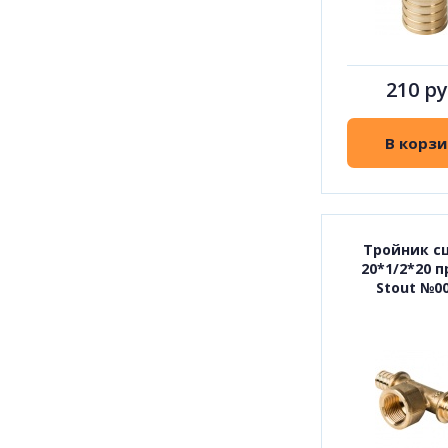
210 ру
В корзи
Тройник с
20*1/2*20 п
Stout №0