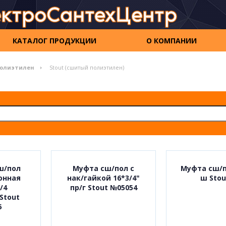
КАТАЛОГ ПРОДУКЦИИ
О КОМПАНИИ
олиэтилен
Stout (сшитый полиэтилен)
ш/пол
Муфта сш/пол с
Муфта сш/по
онная
нак/гайкой 16*3/4"
ш Stou
/4
пр/г Stout №05054
Stout
5