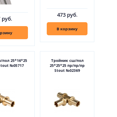
473 руб.
 руб.
В корзину
орзину
/пол 25*16*25
Тройник сш/пол
Stout №05717
25*25*25 пр/пр/пр
Stout №02369