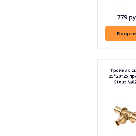
779 ру
В корзи
Тройник с
25*20*25 пр
Stout №0