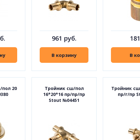
б.
961 руб.
181
ну
В корзину
В к
/пол 20
Тройник сш/пол
Тройник сш/
9380
16*20*16 пр/пр/пр
пр/г/пр S
Stout №04451