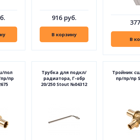
б.
916 руб.
377
ну
В корзину
В к
ш/пол
Трубка для подкл/
Тройник сш
/пр/пр
радиатора, Г-обр
пр/пр/пр 
2675
20/250 Stout №04312