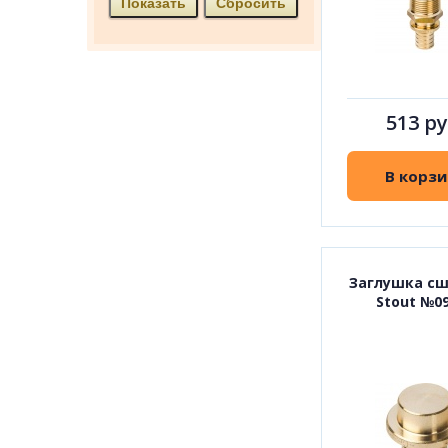
513 ру
В корзи
Заглушка сш
Stout №0