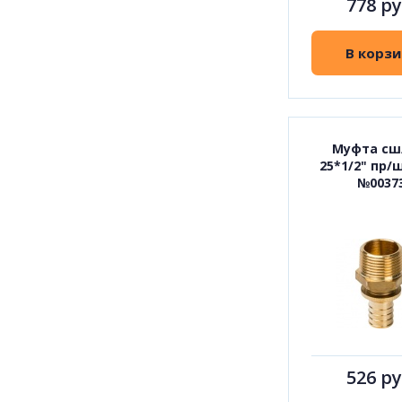
778 ру
В корзи
Муфта сш
25*1/2" пр/
№0037
526 ру