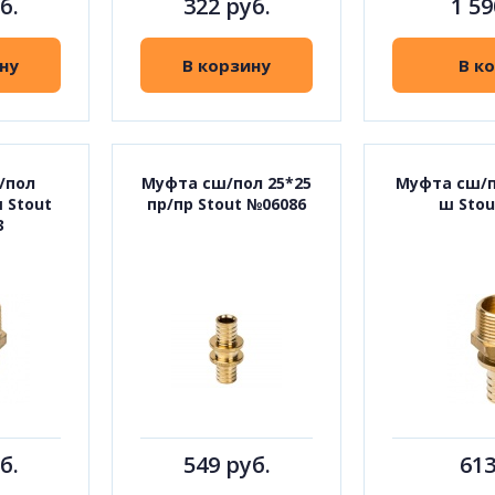
б.
322 руб.
1 59
ну
В корзину
В к
/пол
Муфта сш/пол 25*25
Муфта сш/по
ш Stout
пр/пр Stout №06086
ш Stou
3
б.
549 руб.
613