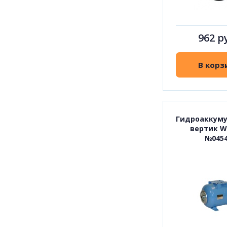
962 р
В корз
Гидроаккуму
вертик W
№045