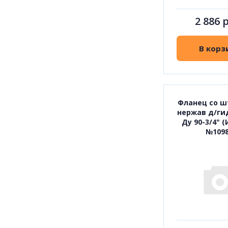
2 886 
В корз
Фланец со 
нержав д/ги
Ду 90-3/4" 
№109