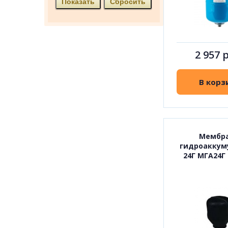
2 957 
В корз
Мембр
гидроаккум
24Г МГА24Г