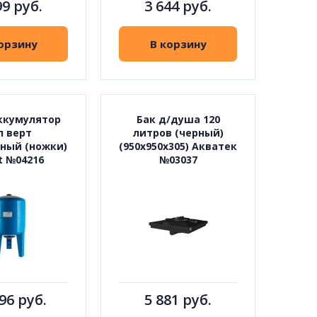
99 руб.
3 644 руб.
орзину
В корзину
ккумулятор
Бак д/душа 120
л верт
литров (черный)
ный (ножки)
(950х950х305) Акватек
t №04216
№03037
96 руб.
5 881 руб.