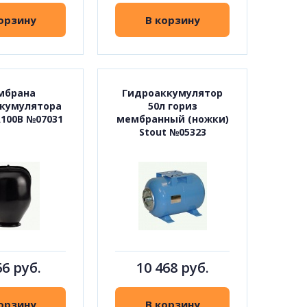
орзину
В корзину
мбрана
Гидроаккумулятор
кумулятора
50л гориз
А100В №07031
мембранный (ножки)
Stout №05323
66 руб.
10 468 руб.
орзину
В корзину