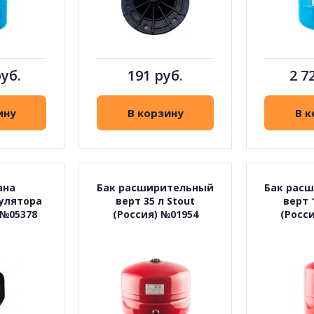
руб.
191 руб.
2 7
ину
В корзину
В к
ана
Бак расширительный
Бак рас
улятора
верт 35 л Stout
верт 
 №05378
(Россия) №01954
(Росс