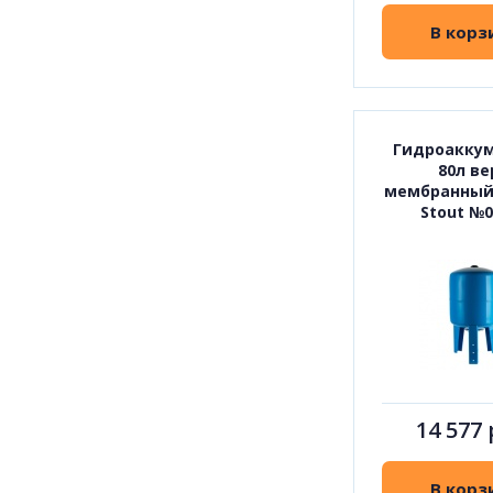
В корз
Гидроакку
80л ве
мембранный
Stout №0
14 577 
В корз