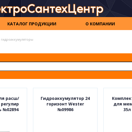
КАТАЛОГ ПРОДУКЦИИ
О КОМПАНИИ
 гидроаккумуляторы
ля расш/
Гидроаккумулятор 24
Комплек
 регулир
горизонт Wester
для мем
ь №02894
№09986
35л