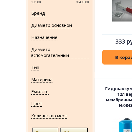
191.00
18498.00
Бренд
Диаметр основной
Назначение
333 р
Диаметр
вспомогательный
В корз
Тип
Материал
Гидроакку
Емкость
12л ве
мембранны
Цвет
№084
Количество мест