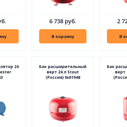
уб.
6 738 руб.
2 7
ину
В корзину
В к
лятор 24
Бак расширительный
Бак рас
ester
верт 24 л Stout
верт 
43
(Россия) №01948
(Росс