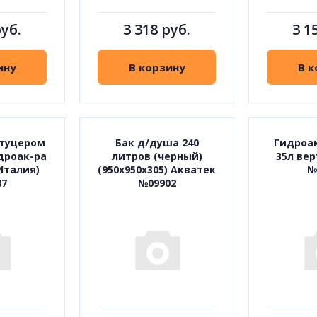
руб.
3 318 руб.
3 1
ину
В корзину
В к
штуцером
Бак д/душа 240
Гидроа
дроак-ра
литров (черный)
35л ве
(Италия)
(950х950х305) Акватек
№
87
№09902