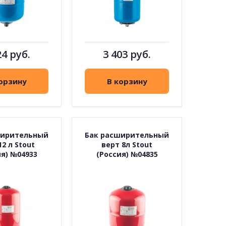
24 руб.
3 403 руб.
орзину
В корзину
ширительный
Бак расширительный
12 л Stout
верт 8л Stout
ия) №04933
(Россия) №04835