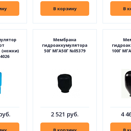
ину
В корзину
В к
мулятор
Мембрана
Ме
рт
гидроаккумулятора
гидроак
 (ножки)
50Г МГА50Г №05379
100Г МГ
4026
руб.
2 521 руб.
4 4
ину
В корзину
В к