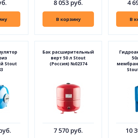
уб.
8 053 руб.
4 6
ину
В корзину
В к
мулятор
Бак расширительный
Гидроа
риз
верт 50 л Stout
50
й Stout
(Россия) №02374
мембран
83
Stou
руб.
7 570 руб.
10 3