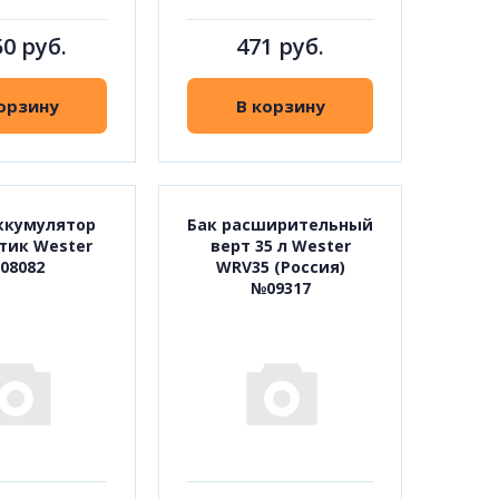
50 руб.
471 руб.
орзину
В корзину
ккумулятор
Бак расширительный
ртик Wester
верт 35 л Wester
08082
WRV35 (Россия)
№09317