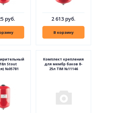
25 руб.
2 613 руб.
орзину
В корзину
ширительный
Комплект крепления
18л Stout
для мембр баков 8-
ия) №05781
25л TIM №11146