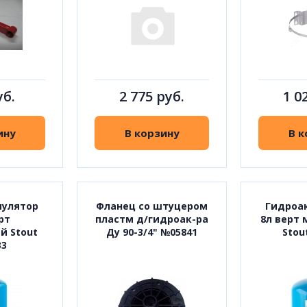
уб.
2 775 руб.
1 0
ину
В корзину
В к
мулятор
Фланец со штуцером
Гидроа
рт
пластм д/гидроак-ра
8л верт
й Stout
Ду 90-3/4" №05841
Stou
33