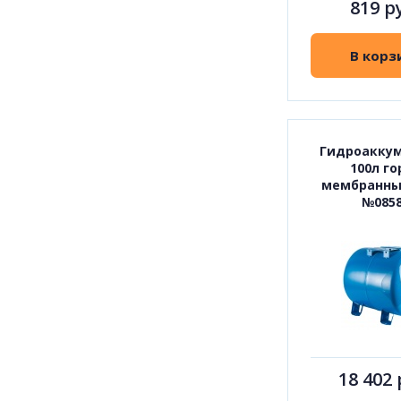
819 р
В корз
Гидроакку
100л го
мембранны
№085
18 402 