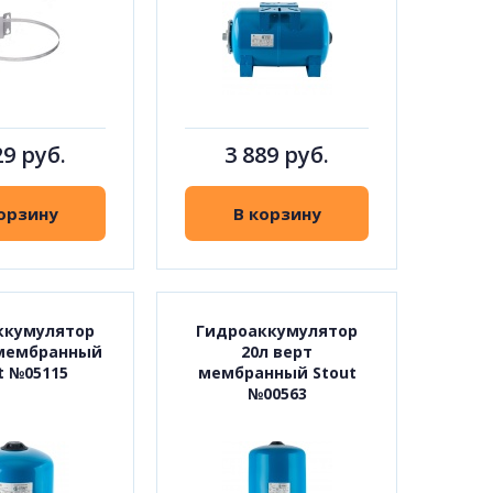
29 руб.
3 889 руб.
орзину
В корзину
ккумулятор
Гидроаккумулятор
 мембранный
20л верт
t №05115
мембранный Stout
№00563