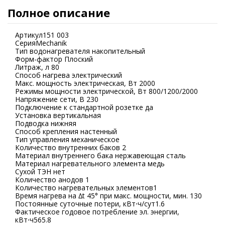
Полное описание
Артикул151 003
СерияMechanik
Тип водонагревателя накопительный
Форм-фактор Плоский
Литраж, л 80
Способ нагрева электрический
Макс. мощность электрическая, Вт 2000
Режимы мощности электрической, Вт 800/1200/2000
Напряжение сети, В 230
Подключение к стандартной розетке да
Установка вертикальная
Подводка нижняя
Способ крепления настенный
Тип управления механическое
Количество внутренних баков 2
Материал внутреннего бака нержавеющая сталь
Материал нагревательного элемента медь
Сухой ТЭН нет
Количество анодов 1
Количество нагревательных элементов1
Время нагрева на ∆t 45° при макс. мощности, мин. 130
Постоянные суточные потери, кВт⋅ч/сут1.6
Фактическое годовое потребление эл. энергии,
кВт⋅ч565.8